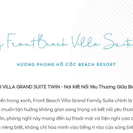
 Front Beach Villa Suit
HƯƠNG PHONG HỒ CỐC BEACH RESORT
 VILLA GRAND SUITE TWIN
- Nơi Kết Nối Yêu Thương Giữa Bi
iển trong xanh, Front Beach Villa Grand Family Suite chính là
 muốn tận hưởng không gian sang trọng và kết nối yêu thươ
 lớn, phòng nghỉ này mang đến sự thoải mái và tiện nghi cao
 riêng biệt, không chỉ hòa mình vào tiếng rì rào của sóng bi