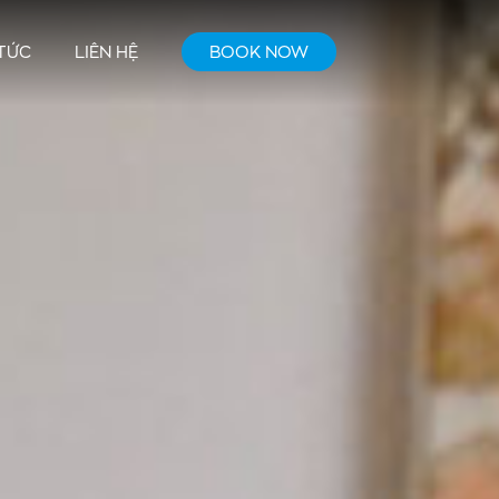
 TỨC
LIÊN HỆ
BOOK NOW