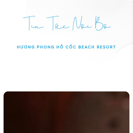
Tin Tức Nội Bộ
HƯƠNG PHONG HỒ CỐC BEACH RESORT